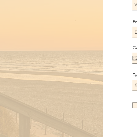
Em
G
Te
K